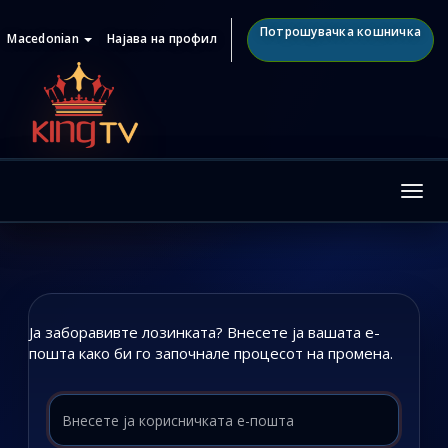
Потрошувачка кошничка
Macedonian
Најава на профил
Tog
nav
Ја заборавивте лозинката? Внесете ја вашата е-
пошта како би го започнале процесот на промена.